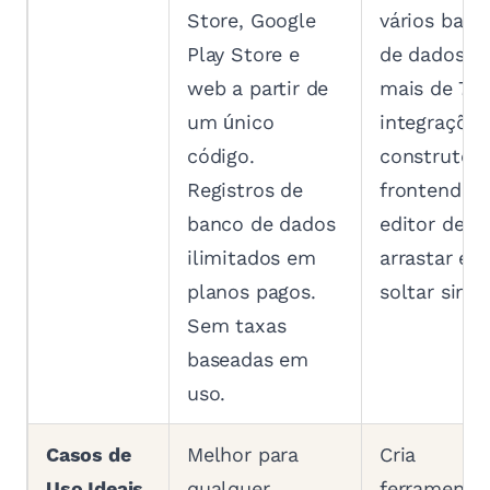
Store, Google
vários banc
Play Store e
de dados e
web a partir de
mais de 70
um único
integrações
código.
construtor 
Registros de
frontend é
banco de dados
editor de
ilimitados em
arrastar e
planos pagos.
soltar simp
Sem taxas
baseadas em
uso.
Casos de
Melhor para
Cria
Uso Ideais
qualquer
ferramenta